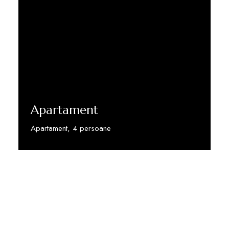
Apartament
Apartament, 4 persoane
Vezi detalii
Locație care se deosebește prin